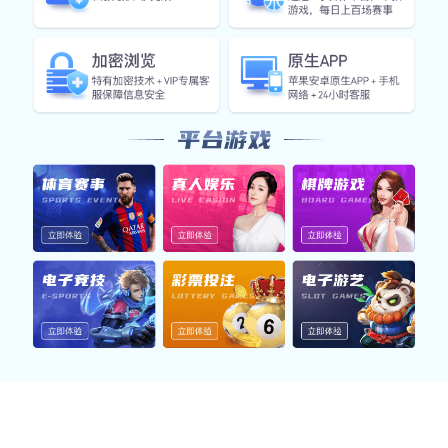
2、陪练角色的重要性
陪练作为一个特殊角色，对于专业运动队伍而言是不可或缺
的一部分。尽管部分短训营球员可能因为技术水平不足而无
法晋升为主力，但他们仍然可以通过担任陪练来积累经验和
提升自身水平。这样的安排不仅能帮助主力保持状态，同时
也给年轻球员提供了宝贵的发展机会。
同时，成为陪练并非意味着职业生涯就此停滞。很多优秀运
动员都是从陪练开始，通过不断磨炼自己的技艺最终实现逆
袭。因此，那些被认为未来入选机会渺茫的球员如果能够利
用这段时间提升自己，将来仍然有希望获得更高层次比赛的
机会。
然而，这种转型也需要勇气和决心。许多年轻运动员在面对
现实时，会感到失落甚至迷茫。他们需要明确自己的目标，
并努力克服心理障碍，以积极态度投入到陪练工作中，从而
为自己的未来铺路。只有这样，他们才能真正实现自我超