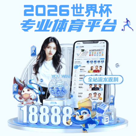
注册入口
华体汇网页版
· 体育观看更
便捷
连接你的赛事视野，打造球迷专属的数字主场。
华体汇网
页版网页版
提供多终端支持、高清视频、 实时比分与赛事
推荐，让你随时随地畅享体育内容。
网页端入口