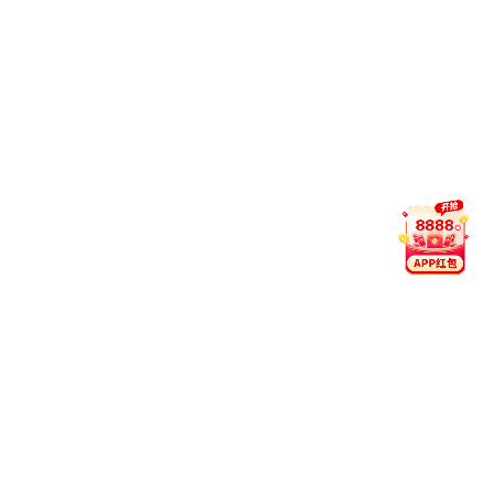
在一定程度上牺牲掉了一些年轻人的发展空间，使得后者即
便具备潜力，却常常无缘正式比赛。因此，对年轻人的关注
度亟待提升，以确保他们能够在国际舞台上展现才华，实现
自我价值。
总之，在制定国家队选拔标准时，应综合考虑技术能力、心
理素质及团队协作等多个因素，从而形成一个更全面、更科
学的人才评估机制，让每位优秀潜力股都有公平竞争机会，
实现真正意义上的优胜劣汰。
总结：
综上所述，媒体人分析短训营球员表现揭示了一系列值得关
注的问题。一方面，我们看到了一部分具有潜力但却因各种
原因面临成为陪练境地的新生代足球人才；另一方面，也强
调了陪练角色的重要性以及这些年轻人在困境中寻求发展的
必要性。此外，对于未来的发展机遇和国家队选择标准，我
们还需进一步探索与完善，以保证更多优秀苗子能够顺利成