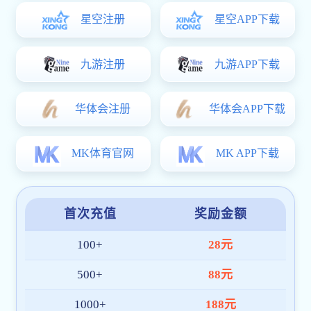
首页
体育头条
正文
近年来，短训营作为一种新兴的训练模式，逐渐受到各大体
育组织和媒体的关注。通过对短训营球员表现的分析，媒体
人指出部分选手可能面临成为陪练的境地，而未来入选国家
队的机会则显得渺茫。这一现象引发了广泛讨论，涉及到运
动员的选拔标准、培养体系以及职业发展的多重因素。本文
将从选手表现评价、陪练角色的重要性、未来发展机遇以及
国家队选拔标准四个方面进行深入探讨，希望能为读者呈现
一个全面的视角。
1、选手表现评价
在短训营中，球员们通常经过严格的体能测试和技能评估。
然而，这些测试并不能完全反映出一个运动员在正式比赛中
的真实水平。许多媒体人认为，虽然某些球员在训练中的表