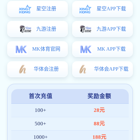
首页
体育头条
正文
曼城足球俱乐部一直以来都以其出色的青训体系和球员培养
能力而著称，尤其是在近年来取得的辉煌成就中，年轻球员
的崛起不仅丰富了球队的阵容，也提升了俱乐部的整体竞争
力。菲尔·福登作为曼城青训出来的重要人才，其在场上的表
现备受瞩目。为了进一步维护福登在转会市场上的价值及其
未来发展潜力，曼城计划为他续约。这一决定不仅是对福登
个人职业生涯发展的重视，更是一种战略性的布局，以确保
球队在未来能够继续保持竞争优势。本文将从四个方面详细
探讨曼城为何要为福登续约，以及这一决策可能带来的影
响。
1、福登的技术与潜力
菲尔·福登是一名极具天赋和潜力的年轻球员，他在比赛中的