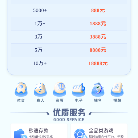
技术能力和战术意识都表现得非常出色。他能够灵活应对不
同的位置需求，无论是中场组织还是边路突破，都能展现出
高水平的竞技状态。此外，他在曼城主教练瓜迪奥拉麾下不
断成长，逐渐成为球队不可或缺的一部分。
福登不仅有着扎实的基本功，还具备良好的比赛阅读能力，
这让他能够迅速适应高强度的比赛环境。他在进攻端为球队
创造机会，同时也能积极参与防守。在这样的背景下，为他
续约无疑是保护和巩固球队核心力量的重要举措。
更重要的是，随着年龄的增长，福登的发展空间依然很大。
如果能够继续得到稳定的上场时间和锻炼机会，他有望成为
世界级球星。因此，曼城对他的续约不仅仅是基于现在，更
是着眼于未来，希望通过长远规划来最大化他的价值。
2、维护转会市场价值