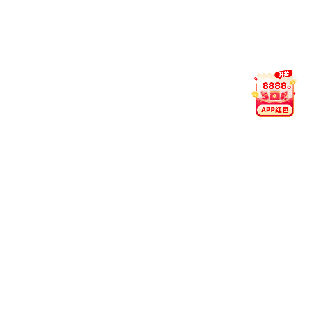
职业人士加入其中。例如，时尚界与体育界之间跨界融合愈
加明显，各种联名款式屡见不鲜。而这种现象，对于整个社
会文化的发展都有促进作用，从而推动不同领域之间相互交
流与融合，实现共赢局面。
总结：
综上所述，厄德高宣布加盟阿迪达斯并推出专属定制猎鹰26
战靴，不仅是他个人职业生涯的重要里程碑，也是当今足球
产业商业化进程中的一个缩影。从多个角度看待这一事件，
我们可以更加深入理解当代体育明星如何通过商业活动实现
自身价值，同时推动相关行业的发展。
未来，我们期待看到更多类似于厄德高这样的青年才俊，通
过自己的努力走向更广阔的平台，并借助有效资源实现自我
价值。此外，希望这种积极向上的趋势能够激励更多年轻人
追求梦想，为体育及文化事业贡献力量，共同创造美好的明